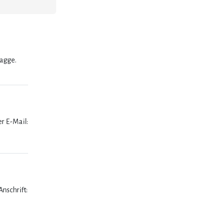
lagge.
er E-Mail:
nschrift: