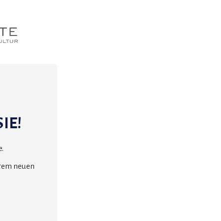
IE!
.
erem neuen