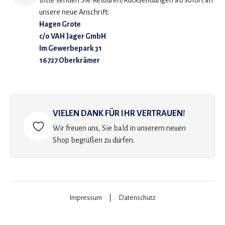
Bitte senden Sie Retouren/Rücksendungen ab sofort an
unsere neue Anschrift:
Hagen Grote
c/o VAH Jager GmbH
Im Gewerbepark 31
16727 Oberkrämer
VIELEN DANK FÜR IHR VERTRAUEN!
Wir freuen uns, Sie bald in unserem neuen
Shop begrüßen zu dürfen.
Impressum
|
Datenschutz