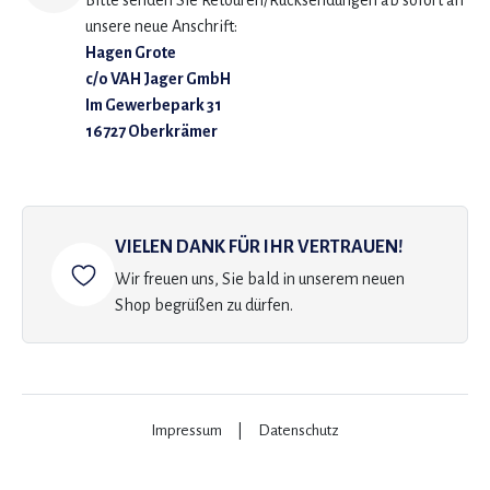
Bitte senden Sie Retouren/Rücksendungen ab sofort an
unsere neue Anschrift:
Hagen Grote
c/o VAH Jager GmbH
Im Gewerbepark 31
16727 Oberkrämer
VIELEN DANK FÜR IHR VERTRAUEN!
Wir freuen uns, Sie bald in unserem neuen
Shop begrüßen zu dürfen.
Impressum
|
Datenschutz