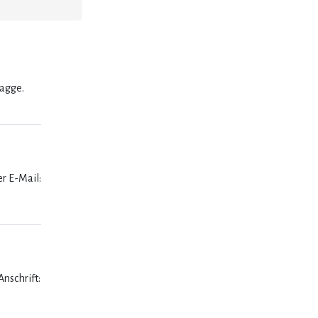
lagge.
er E-Mail:
nschrift: