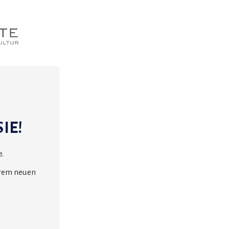
IE!
.
erem neuen