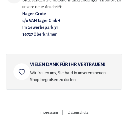
Bitte senden Sie Retouren/Rücksendungen ab sofort an
unsere neue Anschrift:
Hagen Grote
c/o VAH Jager GmbH
Im Gewerbepark 31
16727 Oberkrämer
VIELEN DANK FÜR IHR VERTRAUEN!
Wir freuen uns, Sie bald in unserem neuen
Shop begrüßen zu dürfen.
Impressum
|
Datenschutz