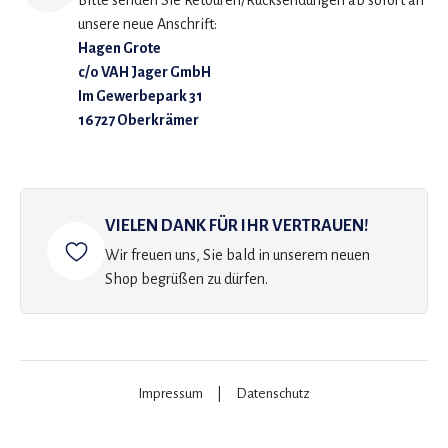
Bitte senden Sie Retouren/Rücksendungen ab sofort an
unsere neue Anschrift:
Hagen Grote
c/o VAH Jager GmbH
Im Gewerbepark 31
16727 Oberkrämer
VIELEN DANK FÜR IHR VERTRAUEN!
Wir freuen uns, Sie bald in unserem neuen
Shop begrüßen zu dürfen.
Impressum
|
Datenschutz