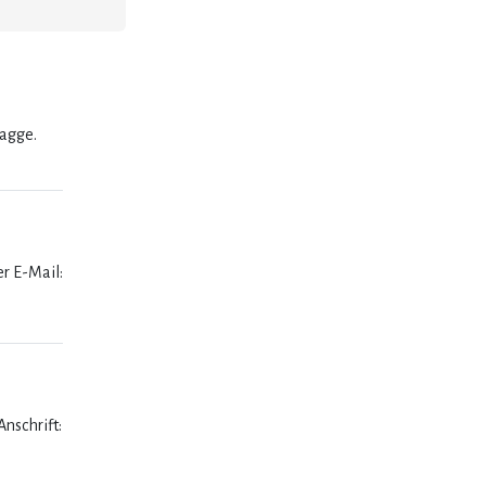
lagge.
er E-Mail:
nschrift: