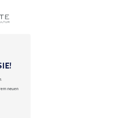
IE!
.
erem neuen