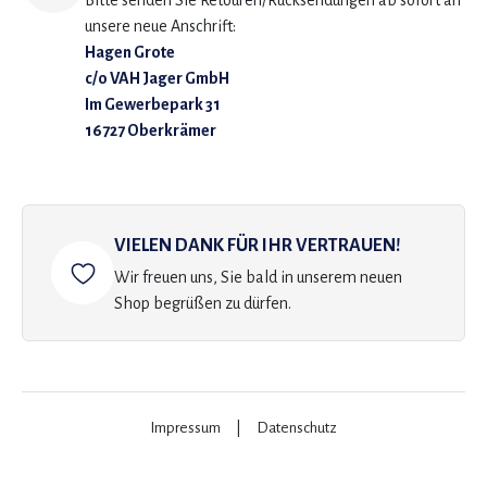
Bitte senden Sie Retouren/Rücksendungen ab sofort an
unsere neue Anschrift:
Hagen Grote
c/o VAH Jager GmbH
Im Gewerbepark 31
16727 Oberkrämer
VIELEN DANK FÜR IHR VERTRAUEN!
Wir freuen uns, Sie bald in unserem neuen
Shop begrüßen zu dürfen.
Impressum
|
Datenschutz