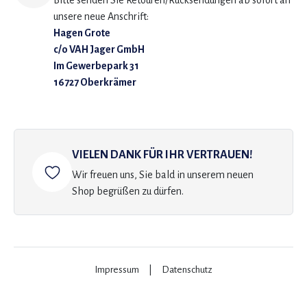
Bitte senden Sie Retouren/Rücksendungen ab sofort an
unsere neue Anschrift:
Hagen Grote
c/o VAH Jager GmbH
Im Gewerbepark 31
16727 Oberkrämer
VIELEN DANK FÜR IHR VERTRAUEN!
Wir freuen uns, Sie bald in unserem neuen
Shop begrüßen zu dürfen.
Impressum
|
Datenschutz