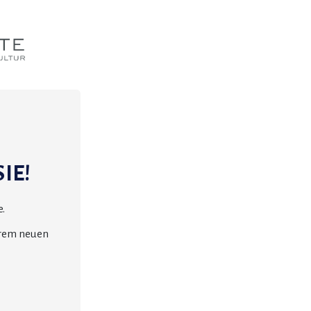
IE!
.
erem neuen