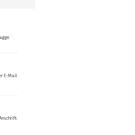
lagge.
er E-Mail:
nschrift: