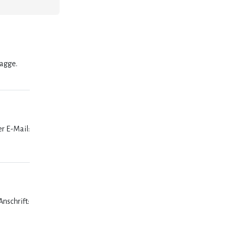
lagge.
er E-Mail:
nschrift: