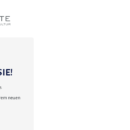
IE!
.
erem neuen