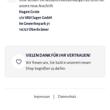
Bitte senden Sie Retouren/Rücksendungen ab sofort an
unsere neue Anschrift:
Hagen Grote
c/o VAH Jager GmbH
Im Gewerbepark 31
16727 Oberkrämer
VIELEN DANK FÜR IHR VERTRAUEN!
Wir freuen uns, Sie bald in unserem neuen
Shop begrüßen zu dürfen.
Impressum
|
Datenschutz