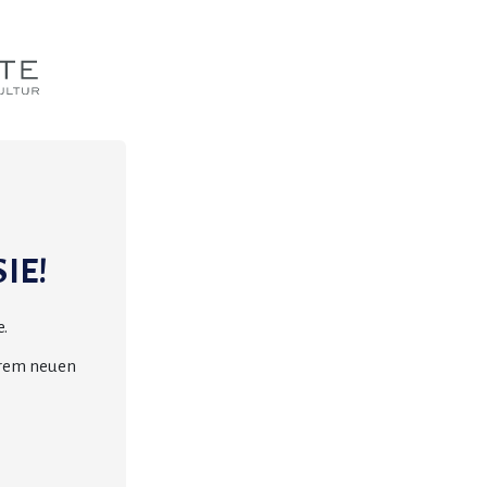
IE!
.
erem neuen