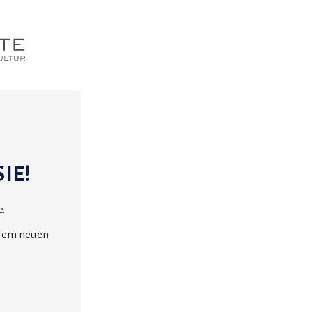
IE!
.
erem neuen