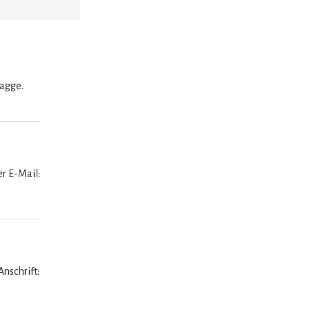
lagge.
er E-Mail:
nschrift: