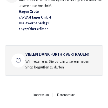
Bitte senden Sie Retouren/Rücksendungen ab sofort an
unsere neue Anschrift:
Hagen Grote
c/o VAH Jager GmbH
Im Gewerbepark 31
16727 Oberkrämer
VIELEN DANK FÜR IHR VERTRAUEN!
Wir freuen uns, Sie bald in unserem neuen
Shop begrüßen zu dürfen.
Impressum
|
Datenschutz