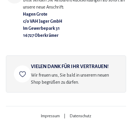
Bitte senden Sie Retouren/Rücksendungen ab sofort an
unsere neue Anschrift:
Hagen Grote
c/o VAH Jager GmbH
Im Gewerbepark 31
16727 Oberkrämer
VIELEN DANK FÜR IHR VERTRAUEN!
Wir freuen uns, Sie bald in unserem neuen
Shop begrüßen zu dürfen.
Impressum
|
Datenschutz