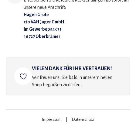
Bitte senden Sie Retouren/Rücksendungen ab sofort an
unsere neue Anschrift:
Hagen Grote
c/o VAH Jager GmbH
Im Gewerbepark 31
16727 Oberkrämer
VIELEN DANK FÜR IHR VERTRAUEN!
Wir freuen uns, Sie bald in unserem neuen
Shop begrüßen zu dürfen.
Impressum
|
Datenschutz