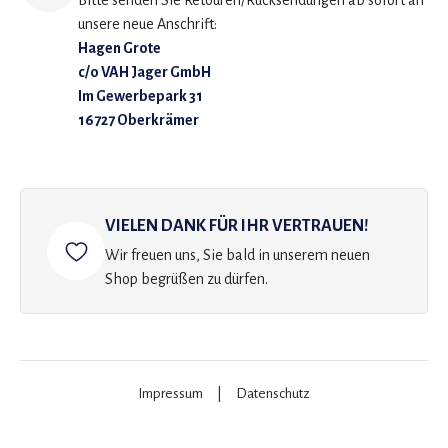
Bitte senden Sie Retouren/Rücksendungen ab sofort an
unsere neue Anschrift:
Hagen Grote
c/o VAH Jager GmbH
Im Gewerbepark 31
16727 Oberkrämer
VIELEN DANK FÜR IHR VERTRAUEN!
Wir freuen uns, Sie bald in unserem neuen
Shop begrüßen zu dürfen.
Impressum
|
Datenschutz