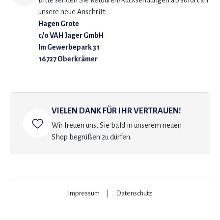
Bitte senden Sie Retouren/Rücksendungen ab sofort an
unsere neue Anschrift:
Hagen Grote
c/o VAH Jager GmbH
Im Gewerbepark 31
16727 Oberkrämer
VIELEN DANK FÜR IHR VERTRAUEN!
Wir freuen uns, Sie bald in unserem neuen
Shop begrüßen zu dürfen.
Impressum
|
Datenschutz