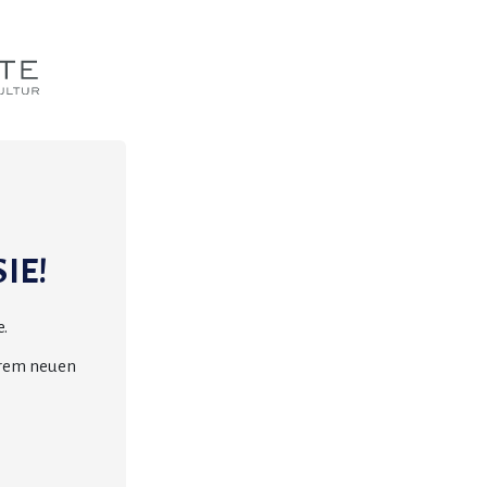
IE!
.
erem neuen