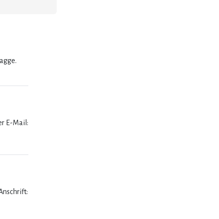
lagge.
er E-Mail:
nschrift: