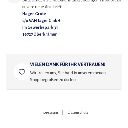
Bitte senden Sie Retouren/Rücksendungen ab sofort an
unsere neue Anschrift:
Hagen Grote
c/o VAH Jager GmbH
Im Gewerbepark 31
16727 Oberkrämer
VIELEN DANK FÜR IHR VERTRAUEN!
Wir freuen uns, Sie bald in unserem neuen
Shop begrüßen zu dürfen.
Impressum
|
Datenschutz