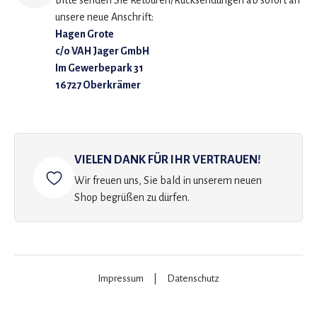
Bitte senden Sie Retouren/Rücksendungen ab sofort an
unsere neue Anschrift:
Hagen Grote
c/o VAH Jager GmbH
Im Gewerbepark 31
16727 Oberkrämer
VIELEN DANK FÜR IHR VERTRAUEN!
Wir freuen uns, Sie bald in unserem neuen
Shop begrüßen zu dürfen.
Impressum
|
Datenschutz