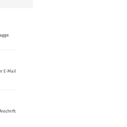
lagge.
er E-Mail:
nschrift: