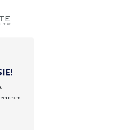
IE!
.
erem neuen