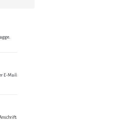
lagge.
er E-Mail:
nschrift: