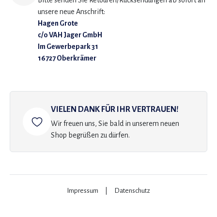
Bitte senden Sie Retouren/Rücksendungen ab sofort an
unsere neue Anschrift:
Hagen Grote
c/o VAH Jager GmbH
Im Gewerbepark 31
16727 Oberkrämer
VIELEN DANK FÜR IHR VERTRAUEN!
Wir freuen uns, Sie bald in unserem neuen
Shop begrüßen zu dürfen.
Impressum
|
Datenschutz