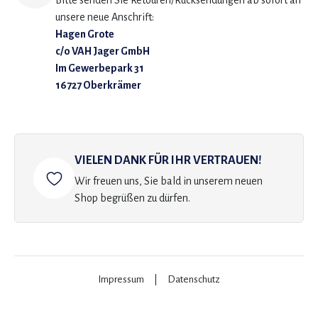
Bitte senden Sie Retouren/Rücksendungen ab sofort an
unsere neue Anschrift:
Hagen Grote
c/o VAH Jager GmbH
Im Gewerbepark 31
16727 Oberkrämer
VIELEN DANK FÜR IHR VERTRAUEN!
Wir freuen uns, Sie bald in unserem neuen
Shop begrüßen zu dürfen.
Impressum
|
Datenschutz