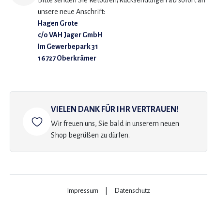
Bitte senden Sie Retouren/Rücksendungen ab sofort an
unsere neue Anschrift:
Hagen Grote
c/o VAH Jager GmbH
Im Gewerbepark 31
16727 Oberkrämer
VIELEN DANK FÜR IHR VERTRAUEN!
Wir freuen uns, Sie bald in unserem neuen
Shop begrüßen zu dürfen.
Impressum
|
Datenschutz