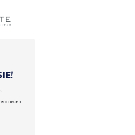
IE!
.
erem neuen