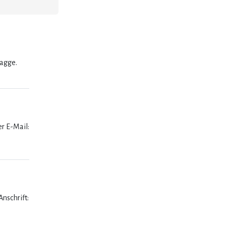
lagge.
er E-Mail:
nschrift: