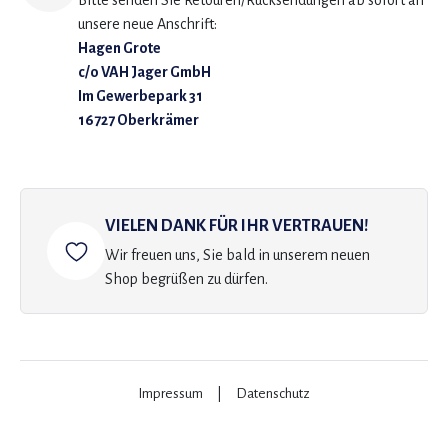
Bitte senden Sie Retouren/Rücksendungen ab sofort an
unsere neue Anschrift:
Hagen Grote
c/o VAH Jager GmbH
Im Gewerbepark 31
16727 Oberkrämer
VIELEN DANK FÜR IHR VERTRAUEN!
Wir freuen uns, Sie bald in unserem neuen
Shop begrüßen zu dürfen.
Impressum
|
Datenschutz