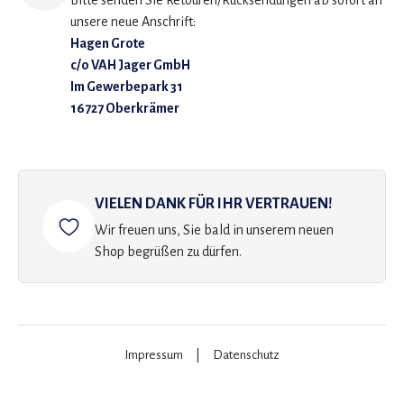
Bitte senden Sie Retouren/Rücksendungen ab sofort an
unsere neue Anschrift:
Hagen Grote
c/o VAH Jager GmbH
Im Gewerbepark 31
16727 Oberkrämer
VIELEN DANK FÜR IHR VERTRAUEN!
Wir freuen uns, Sie bald in unserem neuen
Shop begrüßen zu dürfen.
Impressum
|
Datenschutz