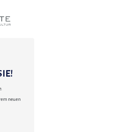
IE!
.
erem neuen