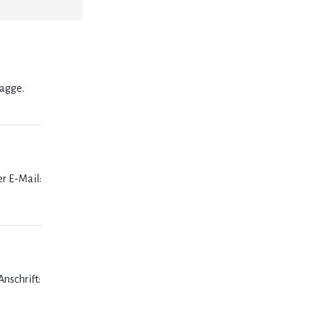
lagge.
er E-Mail:
nschrift: