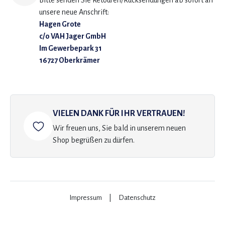
Bitte senden Sie Retouren/Rücksendungen ab sofort an
unsere neue Anschrift:
Hagen Grote
c/o VAH Jager GmbH
Im Gewerbepark 31
16727 Oberkrämer
VIELEN DANK FÜR IHR VERTRAUEN!
Wir freuen uns, Sie bald in unserem neuen
Shop begrüßen zu dürfen.
Impressum
|
Datenschutz