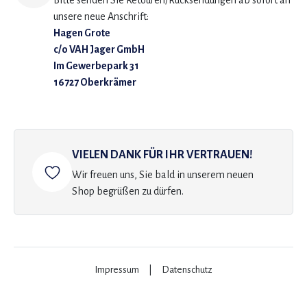
Bitte senden Sie Retouren/Rücksendungen ab sofort an
unsere neue Anschrift:
Hagen Grote
c/o VAH Jager GmbH
Im Gewerbepark 31
16727 Oberkrämer
VIELEN DANK FÜR IHR VERTRAUEN!
Wir freuen uns, Sie bald in unserem neuen
Shop begrüßen zu dürfen.
Impressum
|
Datenschutz