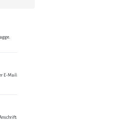
lagge.
er E-Mail:
nschrift: