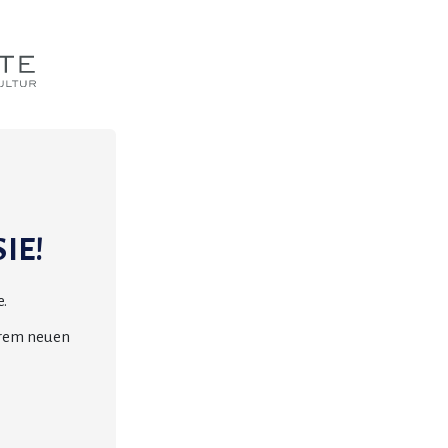
IE!
.
erem neuen