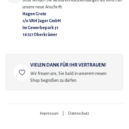
Bitte senden Sie Retouren/Rücksendungen ab sofort an
unsere neue Anschrift:
Hagen Grote
c/o VAH Jager GmbH
Im Gewerbepark 31
16727 Oberkrämer
VIELEN DANK FÜR IHR VERTRAUEN!
Wir freuen uns, Sie bald in unserem neuen
Shop begrüßen zu dürfen.
Impressum
|
Datenschutz