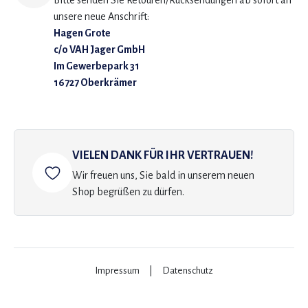
Bitte senden Sie Retouren/Rücksendungen ab sofort an
unsere neue Anschrift:
Hagen Grote
c/o VAH Jager GmbH
Im Gewerbepark 31
16727 Oberkrämer
VIELEN DANK FÜR IHR VERTRAUEN!
Wir freuen uns, Sie bald in unserem neuen
Shop begrüßen zu dürfen.
Impressum
|
Datenschutz