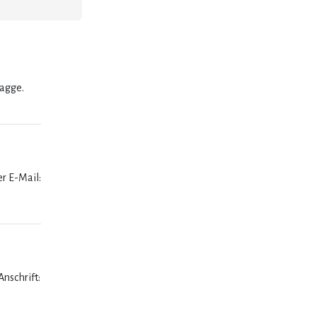
lagge.
er E-Mail:
nschrift: