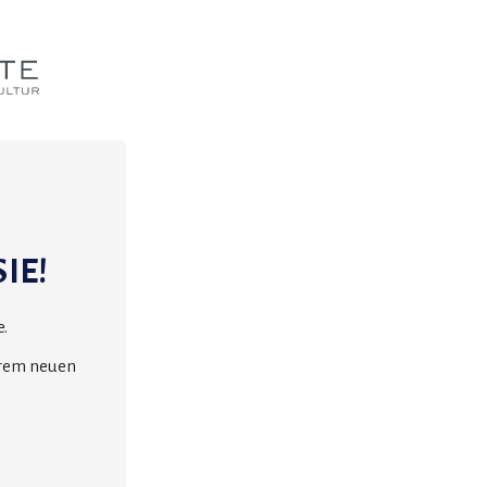
IE!
.
erem neuen