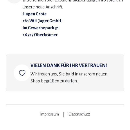
Bitte senden Sie Retouren/Rücksendungen ab sofort an
unsere neue Anschrift:
Hagen Grote
c/o VAH Jager GmbH
Im Gewerbepark 31
16727 Oberkrämer
VIELEN DANK FÜR IHR VERTRAUEN!
Wir freuen uns, Sie bald in unserem neuen
Shop begrüßen zu dürfen.
Impressum
|
Datenschutz