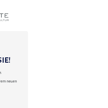
IE!
.
erem neuen