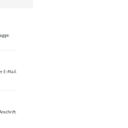
lagge.
er E-Mail:
nschrift: