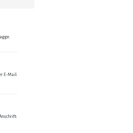
lagge.
er E-Mail:
nschrift: