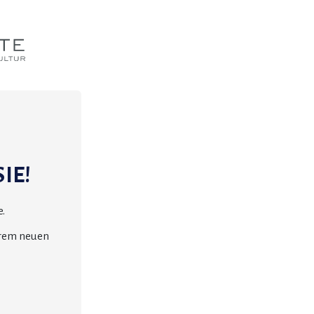
IE!
.
erem neuen