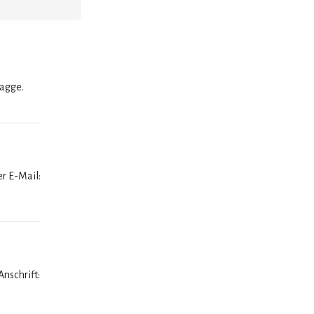
lagge.
er E-Mail:
nschrift: