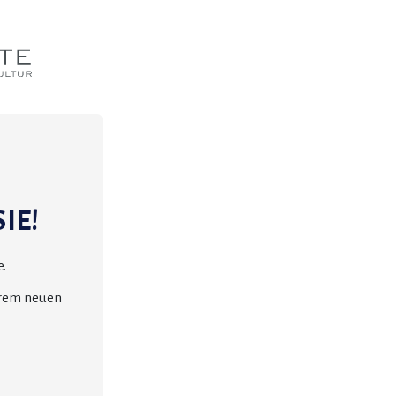
IE!
.
erem neuen