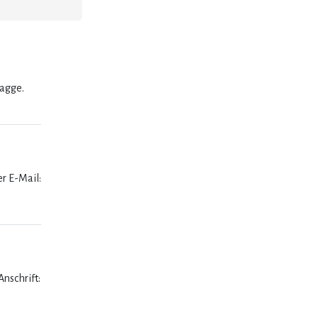
lagge.
er E-Mail:
nschrift: