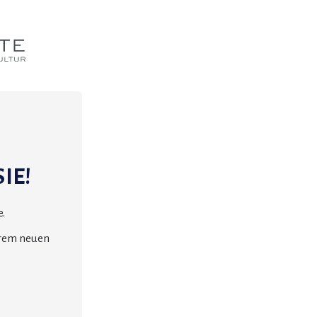
IE!
.
erem neuen