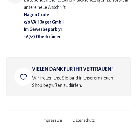
Bitte senden Sie Retouren/Rücksendungen ab sofort an
unsere neue Anschrift:
Hagen Grote
c/o VAH Jager GmbH
Im Gewerbepark 31
16727 Oberkrämer
VIELEN DANK FÜR IHR VERTRAUEN!
Wir freuen uns, Sie bald in unserem neuen
Shop begrüßen zu dürfen.
Impressum
|
Datenschutz