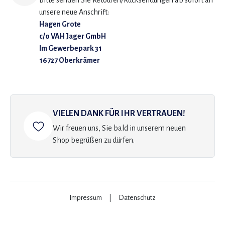
Bitte senden Sie Retouren/Rücksendungen ab sofort an
unsere neue Anschrift:
Hagen Grote
c/o VAH Jager GmbH
Im Gewerbepark 31
16727 Oberkrämer
VIELEN DANK FÜR IHR VERTRAUEN!
Wir freuen uns, Sie bald in unserem neuen
Shop begrüßen zu dürfen.
Impressum
|
Datenschutz