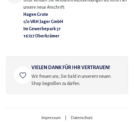
Bitte senden Sie Retouren/Rücksendungen ab sofort an
unsere neue Anschrift:
Hagen Grote
c/o VAH Jager GmbH
Im Gewerbepark 31
16727 Oberkrämer
VIELEN DANK FÜR IHR VERTRAUEN!
Wir freuen uns, Sie bald in unserem neuen
Shop begrüßen zu dürfen.
Impressum
|
Datenschutz