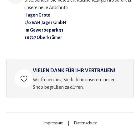
Bitte senden Sie Retouren/Rücksendungen ab sofort an
unsere neue Anschrift:
Hagen Grote
c/o VAH Jager GmbH
Im Gewerbepark 31
16727 Oberkrämer
VIELEN DANK FÜR IHR VERTRAUEN!
Wir freuen uns, Sie bald in unserem neuen
Shop begrüßen zu dürfen.
Impressum
|
Datenschutz