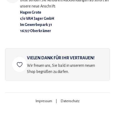
Bitte senden Sie Retouren/Rücksendungen ab sofort an
unsere neue Anschrift:
Hagen Grote
c/o VAH Jager GmbH
Im Gewerbepark 31
16727 Oberkrämer
VIELEN DANK FÜR IHR VERTRAUEN!
Wir freuen uns, Sie bald in unserem neuen
Shop begrüßen zu dürfen.
Impressum
|
Datenschutz