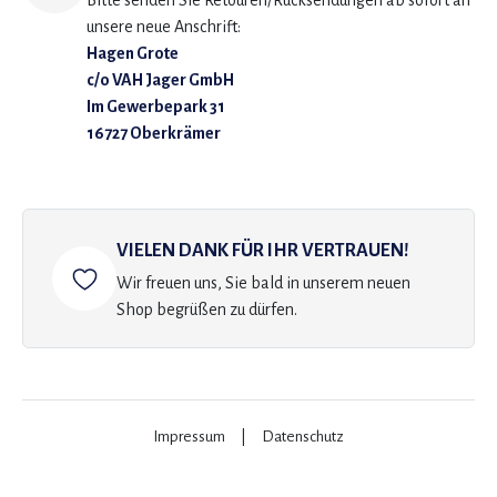
Bitte senden Sie Retouren/Rücksendungen ab sofort an
unsere neue Anschrift:
Hagen Grote
c/o VAH Jager GmbH
Im Gewerbepark 31
16727 Oberkrämer
VIELEN DANK FÜR IHR VERTRAUEN!
Wir freuen uns, Sie bald in unserem neuen
Shop begrüßen zu dürfen.
Impressum
|
Datenschutz