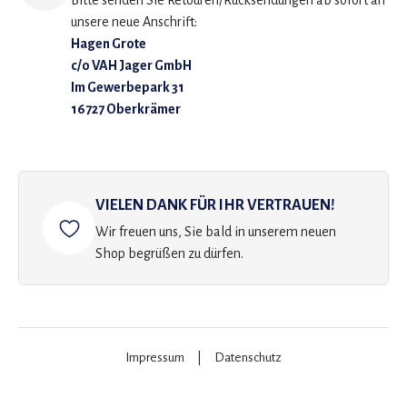
Bitte senden Sie Retouren/Rücksendungen ab sofort an
unsere neue Anschrift:
Hagen Grote
c/o VAH Jager GmbH
Im Gewerbepark 31
16727 Oberkrämer
VIELEN DANK FÜR IHR VERTRAUEN!
Wir freuen uns, Sie bald in unserem neuen
Shop begrüßen zu dürfen.
Impressum
|
Datenschutz