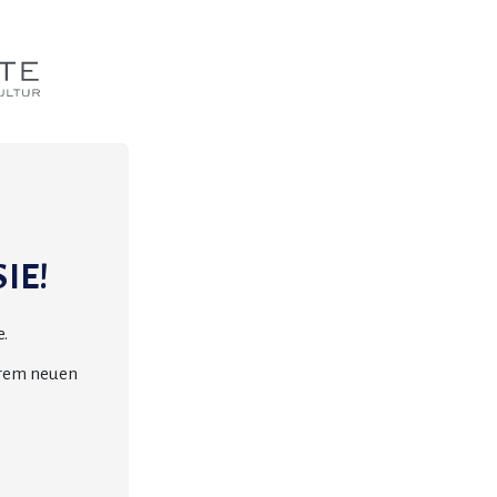
IE!
.
erem neuen