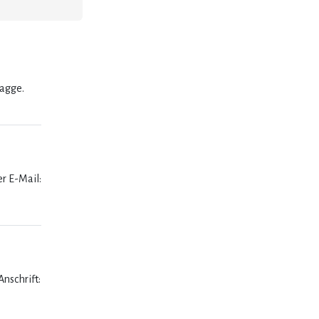
lagge.
er E-Mail:
nschrift: